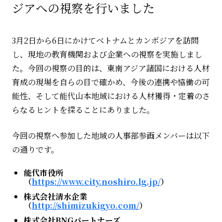
ジアへの視察を行いました
3
月
2
日から
6
日にかけてベトナムとカンボジアを訪問
し、現地の教育機関および企業への視察を実施しまし
た。今回の視察の目的は、東南アジア諸国における人材
育成の現場を自らの目で確かめ、今後の連携や協働の可
能性、そして能代山本地域における人材獲得・定着のさ
らなるヒントを探ることにありました。
今回の視察へ参加した地域の人事部参画メンバーは以下
の通りです。
能代市役所
（
https://www.city.noshiro.lg.jp/
）
株式会社清水企業
（
http://shimizukigyo.com/
）
株式会社
BNG
パートナーズ