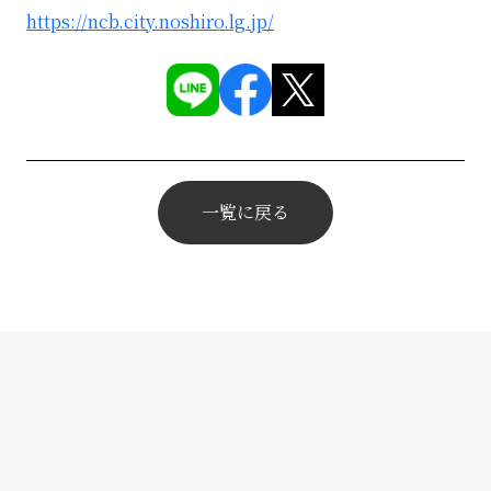
https://ncb.city.noshiro.lg.jp/
一覧に戻る